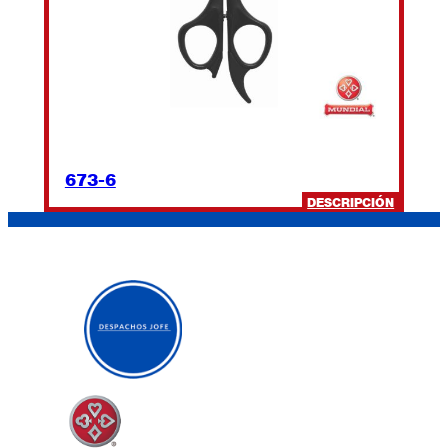
673-6
:
DESCRIPCIÓN
673-
6