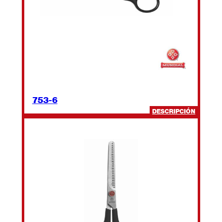
753-6
:
DESCRIPCIÓN
753-
6