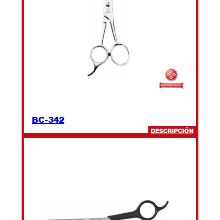
BC-342
:
DESCRIPCIÓN
BC-
342