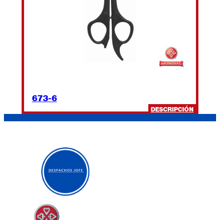
673-6
:
DESCRIPCIÓN
673-
6