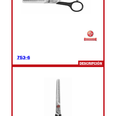
753-6
:
DESCRIPCIÓN
753-
6