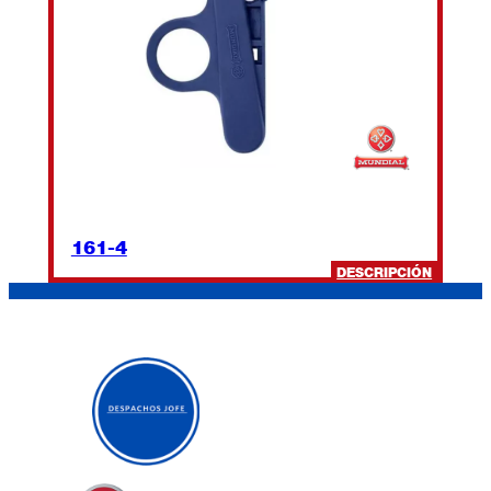
161-4
:
DESCRIPCIÓN
161-
4