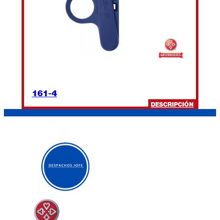
161-4
:
DESCRIPCIÓN
161-
4