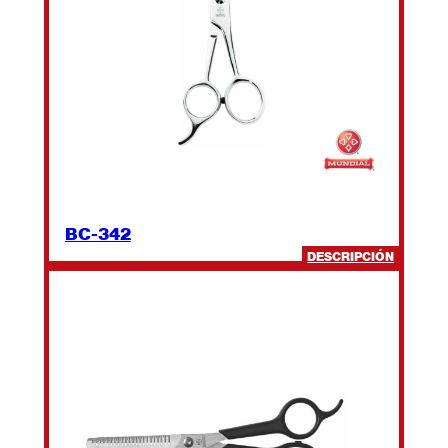
BC-342
:
DESCRIPCIÓN
BC-
342