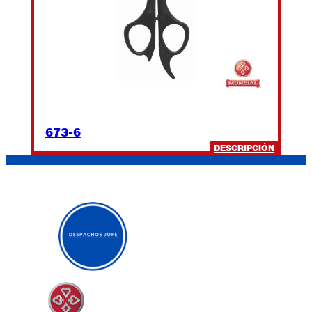
673-6
:
DESCRIPCIÓN
673-
6