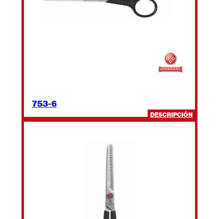
753-6
:
DESCRIPCIÓN
753-
6