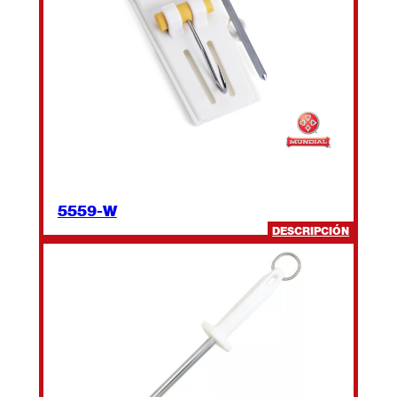
5559-W
:
DESCRIPCIÓN
5559-
W