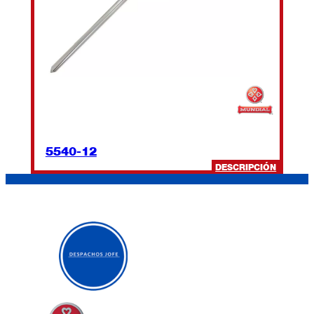
5540-12
:
DESCRIPCIÓN
5540-
12