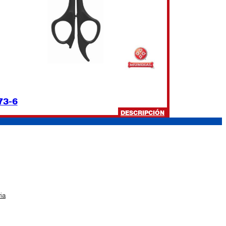
73-6
:
DESCRIPCIÓN
673-
6
ia