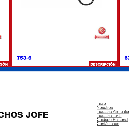
753-6
6
:
:
CIÓN
DESCRIPCIÓN
BC-
753-
342
6
Inicio
Nosotros
Industria Alimentar
CHOS JOFE
Industria Textil
Cuidado Personal
Contáctenos