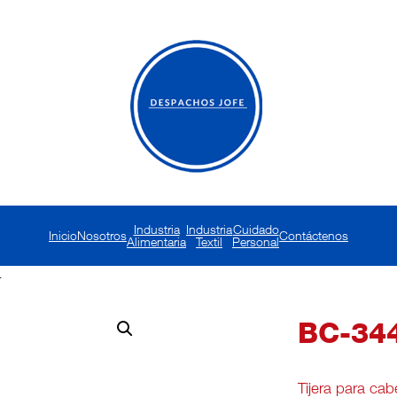
Industria
Industria
Cuidado
Inicio
Nosotros
Contáctenos
Alimentaria
Textil
Personal
4
BC-34
Tijera para cabe