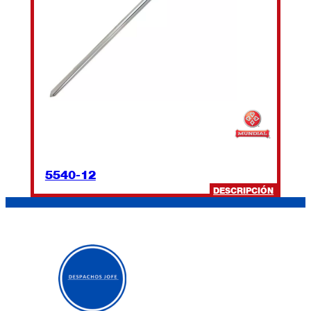
5540-12
:
DESCRIPCIÓN
5540-
12