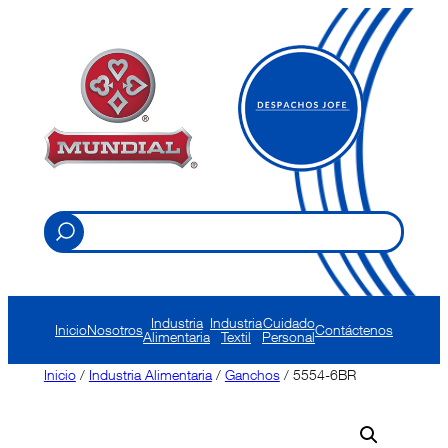
Saltar
al
contenido
Industria
Industria
Cuidado
Inicio
Nosotros
Contáctenos
Alimentaria
Textil
Personal
Inicio
/
Industria Alimentaria
/
Ganchos
/ 5554-6BR