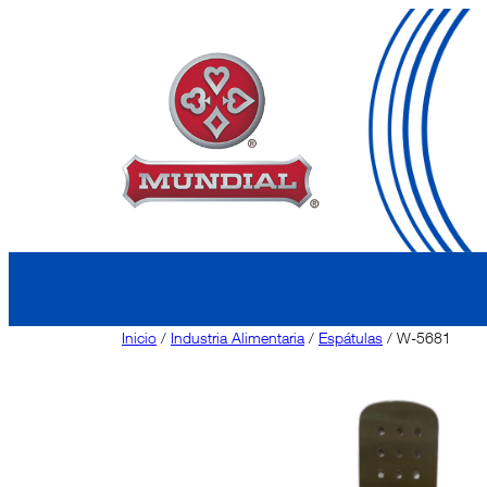
Saltar
al
contenido
Inicio
/
Industria Alimentaria
/
Espátulas
/ W-5681