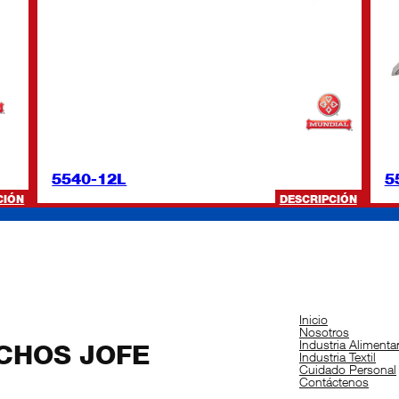
5540-12L
5
:
:
CIÓN
DESCRIPCIÓN
5559-
5540-
W
12L
Inicio
Nosotros
Industria Alimentar
CHOS JOFE
Industria Textil
Cuidado Personal
Contáctenos