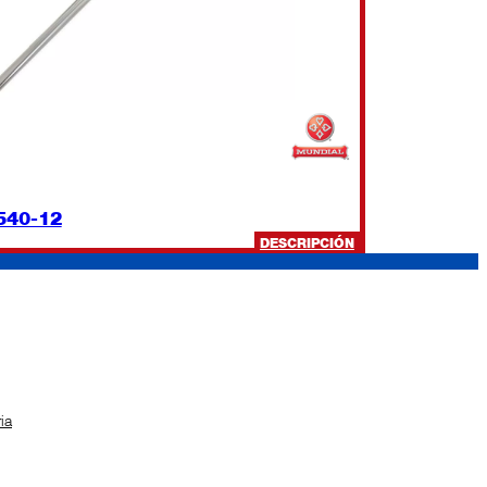
540-12
:
DESCRIPCIÓN
5540-
12
ia