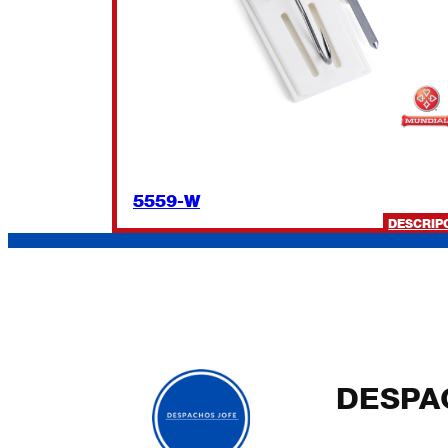
5559-W
DESCRIP
DESPA