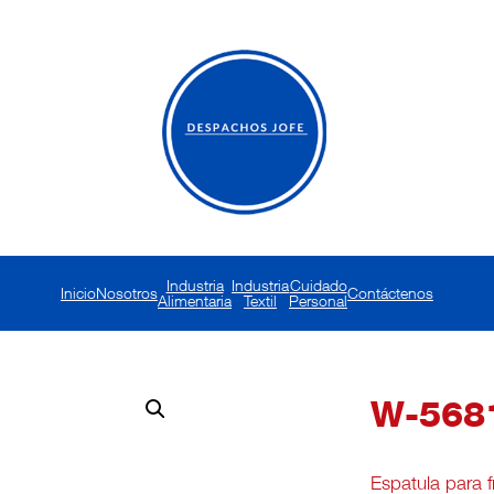
Industria
Industria
Cuidado
Inicio
Nosotros
Contáctenos
Alimentaria
Textil
Personal
W-568
Espatula para f